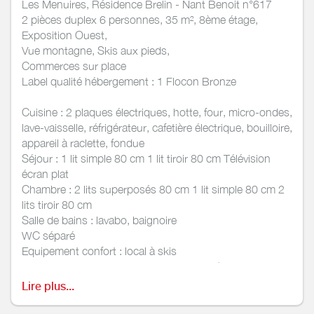
Les Menuires, Résidence Brelin - Nant Benoit n°617
2 pièces duplex 6 personnes, 35 m², 8ème étage,
Exposition Ouest,
Vue montagne, Skis aux pieds,
Commerces sur place
Label qualité hébergement : 1 Flocon Bronze
Cuisine : 2 plaques électriques, hotte, four, micro-ondes,
lave-vaisselle, réfrigérateur, cafetière électrique, bouilloire,
appareil à raclette, fondue
Séjour : 1 lit simple 80 cm 1 lit tiroir 80 cm Télévision
écran plat
Chambre : 2 lits superposés 80 cm 1 lit simple 80 cm 2
lits tiroir 80 cm
Salle de bains : lavabo, baignoire
WC séparé
Equipement confort : local à skis
Prestations payantes : location de draps (draps,
housses de couette et taies d'oreiller)
Lire plus...